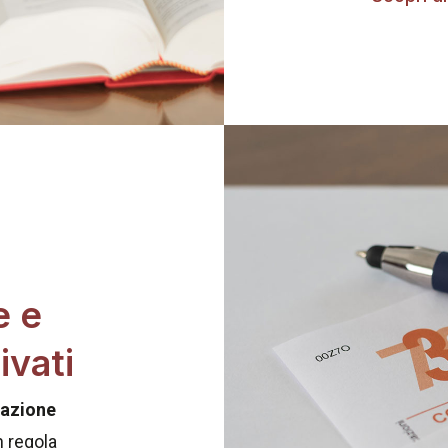
e e
ivati
uazione
n regola