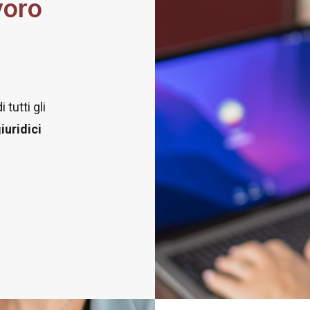
voro
tutti gli
iuridici