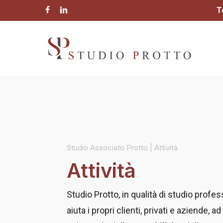
Skip
T
facebook
linkedin
to
main
content
Studio Associato Protto | Attività
Attività
Studio Protto, in qualità di studio profes
aiuta i propri clienti, privati e aziende, ad