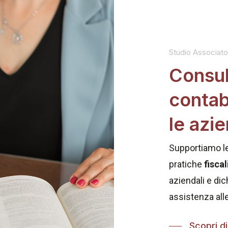
Studio Associato 
Consul
contab
le azi
Supportiamo le
pratiche
fiscal
aziendali e dich
assistenza alle 
Scopri di