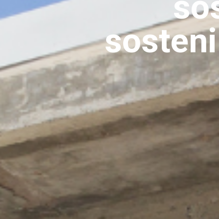
so
sostenib