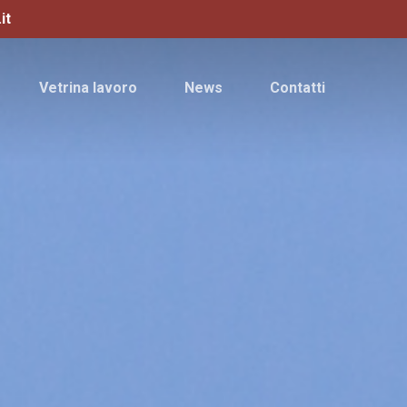
it
Vetrina lavoro
News
Contatti