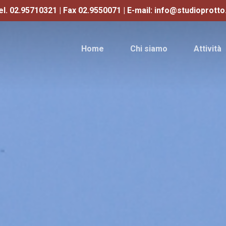
el. 02.95710321 | Fax 02.9550071 | E-mail: info@studioprotto.
Home
Chi siamo
Attività