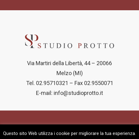
Via Martiri della Libertà, 44 – 20066
Melzo (MI)
Tel. 02.95710321 – Fax 02.9550071
E-mail:
info@studioprotto.it
© 2022 Studio Associato Protto - All Right
Questo sito Web utilizza i cookie per migliorare la tua esperienza.
Reserved | P.IVA / C.F.:09391720969 |
Privacy