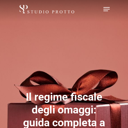
Skip
Menu
to
Close
main
Menu
content
Il regime fiscale
degli omaggi:
guida completa a