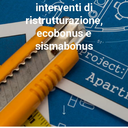
interventi di
ristrutturazione,
ecobonus e
sismabonus